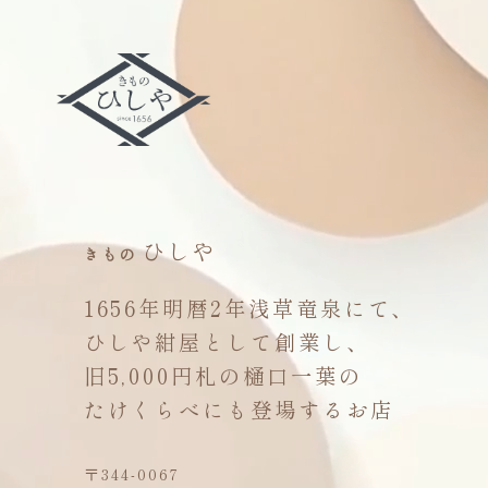
ひしや
きもの
1656年明暦2年浅草竜泉にて、
ひしや紺屋として創業し、
旧5,000円札の樋口一葉の
たけくらべにも登場するお店
〒344-0067