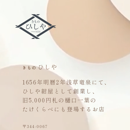
ひしや
きもの
1656年明暦2年浅草竜泉にて、
ひしや紺屋として創業し、
旧5,000円札の樋口一葉の
たけくらべにも登場するお店
〒344-0067