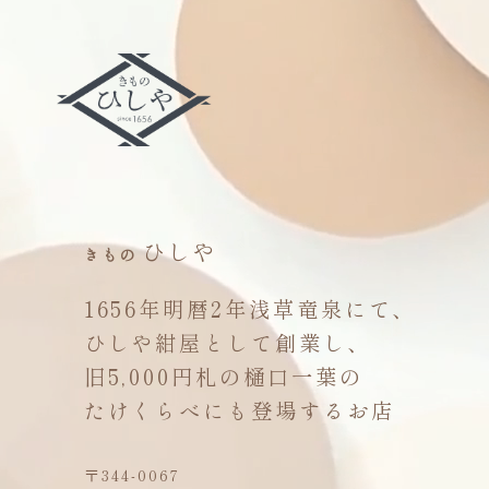
ひしや
きもの
1656年明暦2年浅草竜泉にて、
ひしや紺屋として創業し、
旧5,000円札の樋口一葉の
たけくらべにも登場するお店
〒344-0067